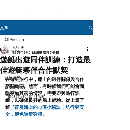
文章
All Posts
AJ Shih
All Posts
2023年8月21日
讀畢需時 3 分鐘
遊艇出遊同伴訓練：打造最
Yachtinfo
佳遊艇夥伴合作默契
停泊資訊
遊艇考照
在遊艇旅行中，船上的夥伴關係與合作
至關重要。然而，有時候我們可能會面
遊艇生活誌
臨突如其來的情況，需要即興進行訓
Princess Yachts Taiwan
練，以確保良好的船上經驗。從上篇了
解
『
征服海上的10個小秘訣！航行更安
全，避免遊艇碰撞』