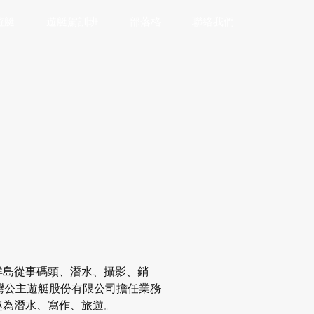
遊艇
遊艇駕訓班
部落格
聯絡我們
群島從事碼頭、潛水、攝影、銷
台灣公主遊艇股份有限公司擔任業務
趣為潛水、寫作、旅遊。