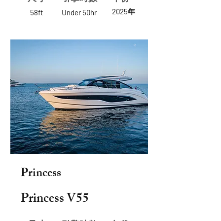
2025年
58ft
Under 50hr
Princess
Princess V55