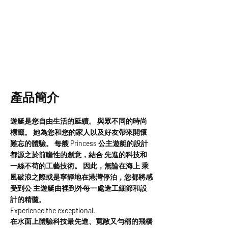
產品簡介
遊艇是您自由生活的延續。 與眾不同的時尚
標籤。 她為您和您的家人以及好友帶來開懷
難忘的體驗。 每艘 Princess 公主遊艇的設計
都源之於前瞻性的創意，結合 先進的科技和
一絲不苟的工藝技術。 因此，無論在海上 乘
風破浪之際或是寧靜地在港灣停泊，您都將感
受到公 主遊艇由裡到外每一處造工細節和設
計的精髓。
Experience the exceptional.
在水面上體驗科技最先進、寬敞又勻稱的飛橋