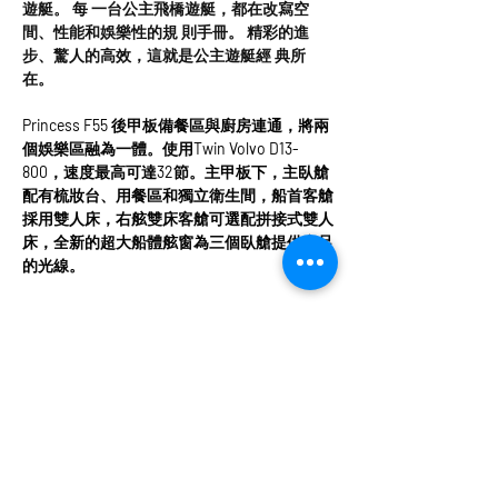
遊艇。 每 一台公主飛橋遊艇，都在改寫空
間、性能和娛樂性的規 則手冊。 精彩的進
步、驚人的高效，這就是公主遊艇經 典所
在。
Princess F55 後甲板備餐區與廚房連通，將兩
個娛樂區融為一體。使用Twin Volvo D13-
800，速度最高可達32節。主甲板下，主臥艙
配有梳妝台、用餐區和獨立衛生間，船首客艙
採用雙人床，右舷雙床客艙可選配拼接式雙人
床，全新的超大船體舷窗為三個臥艙提供充足
的光線。
遊艇規格
出廠年份：
2023年
長 度：
47ft 1in
引 擎：
Twin Volvo IPS 650