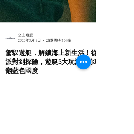
公主 遊艇
2025年3月12日
讀畢需時 3 分鐘
駕馭遊艇，解鎖海上新生活！從
派對到探險，遊艇5大玩法帶你玩
翻藍色國度