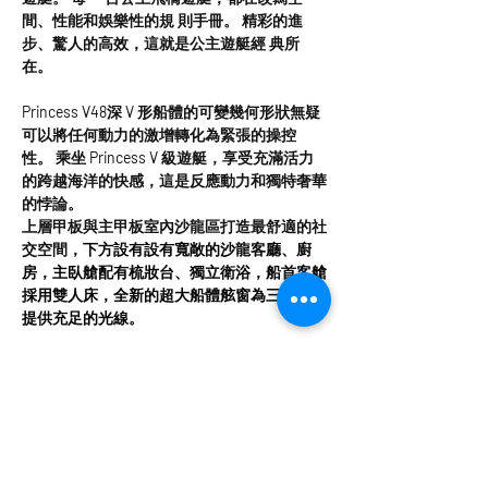
間、性能和娛樂性的規 則手冊。 精彩的進
步、驚人的高效，這就是公主遊艇經 典所
在。
Princess V48深 V 形船體的可變幾何形狀無疑
可以將任何動力的激增轉化為緊張的操控
性。 乘坐 Princess V 級遊艇，享受充滿活力
的跨越海洋的快感，這是反應動力和獨特奢華
的悖論。
上層甲板與主甲板室內沙龍區打造最舒適的社
交空間，
下方設有設有寬敞的沙龍客廳、廚
房，主臥艙配有梳妝台、獨立衛浴，船首客艙
採用雙人床，全新的超大船體舷窗為三個艙房
提供充足的光線。
遊艇規格
出廠年份：
2017年
長 度：
42ft 6in