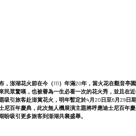
布，澎湖花火節在今（111）年滿20年，當火花在觀音亭
來民眾驚嘆，也被譽為一生必看一次的花火秀，並且在近
題吸引旅客赴澎賞花火，明年暫定於4月20日至6月29日
士尼百年慶典，此次無人機展演主題將呼應迪士尼百年慶
期盼吸引更多旅客到澎湖共襄盛舉。