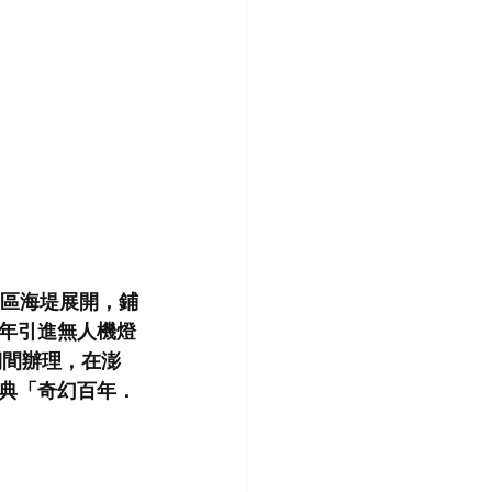
園區海堤展開，鋪
年引進無人機燈
期間辦理，在澎
典「奇幻百年．