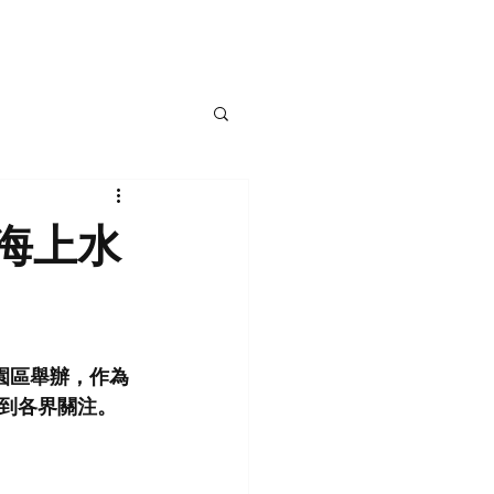
遊艇
遊艇駕訓班
部落格
聯絡我們
駕海上水
亭園區舉辦，作為
到各界關注。