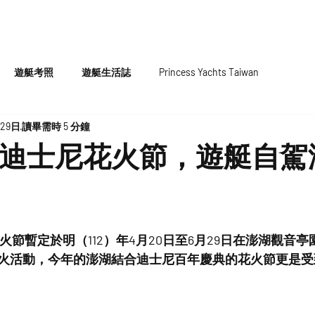
HOME
代理遊艇
原廠認證中古
遊艇考照
遊艇生活誌
Princess Yachts Taiwan
月29日
讀畢需時 5 分鐘
澎湖迪士尼花火節，遊艇自
花火節暫定於明（112）年4月20日至6月29日在澎湖觀音
火活動，今年的澎湖結合迪士尼百年慶典的花火節更是受