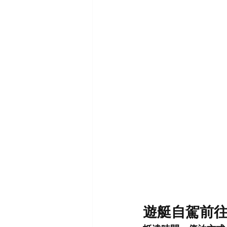
遊艇自駕前