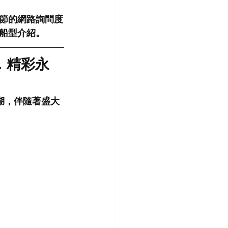
節的網路詢問度
船型介紹。
．精彩永
澎湖，伴隨著盛大