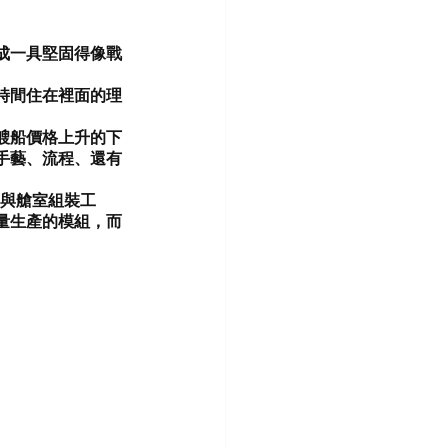
做成一具堅固得像戰
時間住在裡面的理
艘船價格上升的下
手藝、流程、還有
 的木工與艙室組裝工
量生產的模組，而