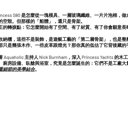
incess S80 是怎麼從一塊模具、一層玻璃纖維、一片片泡棉，
的空殼。但那樣的「船體」，還只是骨架。
正的轉捩點：
它怎麼開始有了空間、有了材質、有了你會願意長
收納櫃，這些不是裝飾，是遊艇工藝的「第二層骨架」，也是整
那只是幾張木作、一些皮革跟燈光？那你真的低估了它背後藏的
aholic 主持人 Nick Burnham，深入 Princess Yachts
、廚房設備、臥艙與浴室，究竟是怎麼誕生的：它們
不是工廠大
重細節的美學結合
。