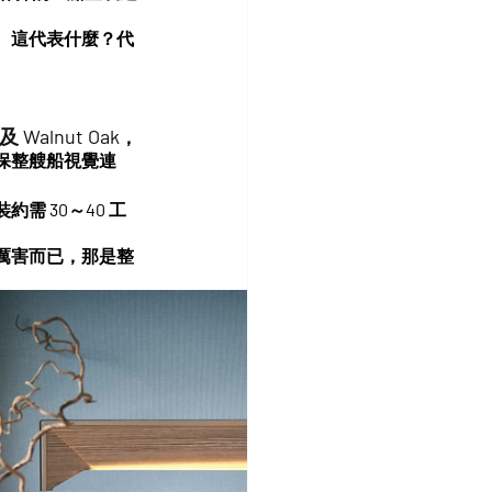
。這代表什麼？代
以及 Walnut Oak
，
保整艘船視覺連
約需 
30～40 工
計厲害而已，那是
整