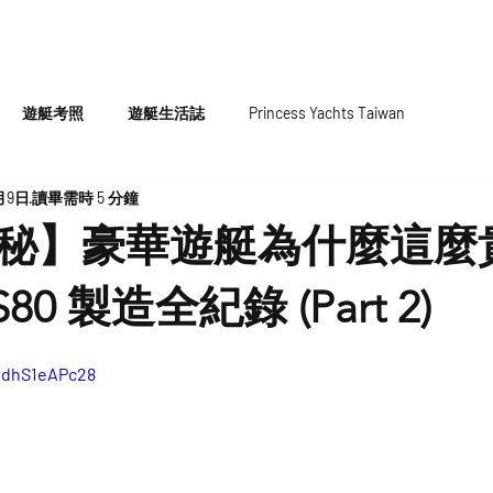
HOME
代理遊艇
原廠認證中古
遊艇考照
遊艇生活誌
Princess Yachts Taiwan
月9日
讀畢需時 5 分鐘
秘】豪華遊艇為什麼這麼
 S80 製造全紀錄 (Part 2)
hdhS1eAPc28