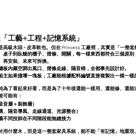
「工藝+工程+記憶系統」
級木頭 + 皮革軟包。但在 Princess 工廠裡，其實是「一
、桌子到臥艙的櫃子、燈條、開關，每一樣東西都符合三個原則
、再安裝、未來可拆換。
牆板內藏空調出風口、燈條走線、隔音棉，全都事先設計好。
船主如果撞壞一塊板，工廠能根據配料編號直接複製出一模一樣
純為了看起來好看，而是
為了十年後還能一樣用、還能修、還能
後可能有：
吸音層＋裝飾層）
構、隔音導風、走線通道、光源整合）
讓不同技師在不同階段能無縫接力
於用什麼木，而是
這一整套家具系統，能不能「有記憶」地重現