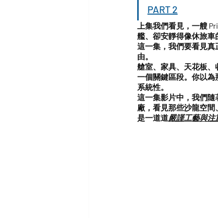
PART 2
上集我們看見，一艘 Pr
艦、卻安靜得像休旅車
這一集，我們要看見真
由。
艙室、家具、天花板、
一個關鍵區段。你以為
系統性。
這一集影片中，我們隨著 Aqu
廠，看見那些沙龍空間
是一道道
嚴謹工藝與注