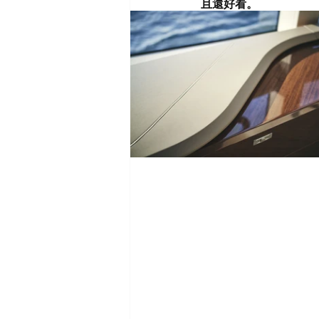
且還好看
。