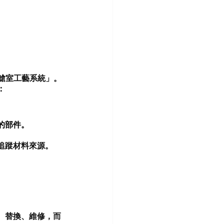
整套艙室工藝系統」。
：
的部件。
追蹤材料來源
。
、替換、維修，而