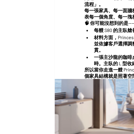
流程」。
每一張家具、每一面牆
表每一個角度、每一塊
🧠 你可能沒想到的是—
每艘 S80 的主
材料方面，Prince
並依據客戶選擇調
貫。
一張主沙龍的咖啡
時
。主臥的 L 型
所以當你走進一艘 Pr
個家具結構就是照著空