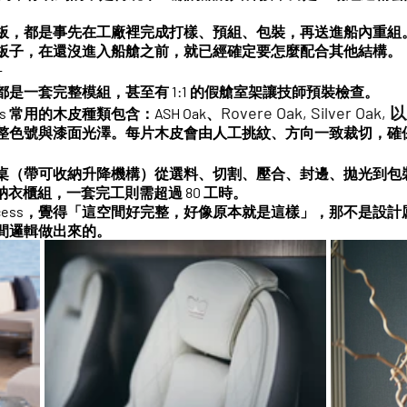
板，都是事先在工廠裡完成打樣、預組、包裝，再送進船內重組
板子，
在還沒進入船艙之前，就已經確定要怎麼配合其他結構。
—
臥艙都是一套完整模組，甚至有 1:1 的假艙室架讓技師預裝檢查。
Rovere Oak, Silver Oak, 
ss 常用的木皮種類包含：ASH Oak
、
整色號與漆面光澤。每片木皮會由人工挑紋、方向一致裁切，確
桌（帶可收納升降機構）從選料、切割、壓合、封邊、拋光到包裝
收納衣櫃組，一套完工則需超過 
80 工時
。
incess，覺得「這空間好完整，好像原本就是這樣」，那不是設
間邏輯做出來的
。