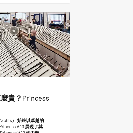
？Princess
achts） 始終以卓越的
ess V40 展現了其
cess V40 的內裝設