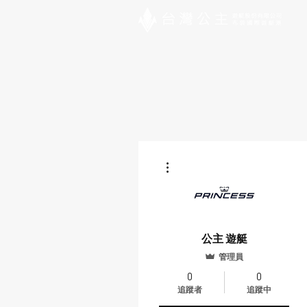
更多動作
公主 遊艇
管理員
0
0
追蹤者
追蹤中