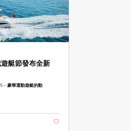
坎城遊艇節發布全新
65 — 豪華運動遊艇的動