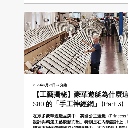
2025年7月22日
∙
4
分鐘
【工藝揭秘】豪華遊艇為什麼這麼貴
S80 的「手工神經網」 (Part 3)
在眾多豪華遊艇品牌中，英國公主遊艇（Princess Y
設計與精湛工藝脫穎而出。特別是在內裝設計上，Princ
與眾不同的奢華風格和獨特魅力。本文將深入探討 Prin