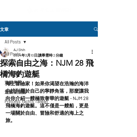
文章
All Posts
AJ Shih
All Posts
2024年3月10日
讀畢需時 2 分鐘
探索自由之海：NJM 28 飛
Yachtinfo
橋海釣遊艇
停泊資訊
遊艇考照
海上冒險家！如果你渴望在浩瀚的海洋
中找到屬於自己的寧靜角落，那麼讓我
遊艇生活誌
向你介紹一艘極致奢華的遊艇 - NJM 28 
Princess Yachts Taiwan
飛橋海釣遊艇。這不僅是一艘船，更是
一場關於自由、冒險和舒適的海上之
旅。