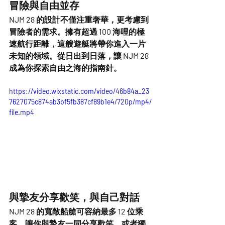
冒險與自由並存
NJM 28 的設計不僅注重奢華，更考慮到
冒險者的需求。擁有超過 100 海哩的極
速航行距離，這艘遊艇將帶你進入一片
未知的領域。從日出到日落，讓 NJM 28 
成為你探索自由之海的指南針。
https://video.wixstatic.com/video/46b84a_23
7627075c874ab3bf5fb387cf89b1e4/720p/mp4/
file.mp4
與摯友分享歡笑，與自己對話
NJM 28 的寬敞船艙可容納最多 12 位乘
客，讓你與摯友一同分享歡笑，或者獨