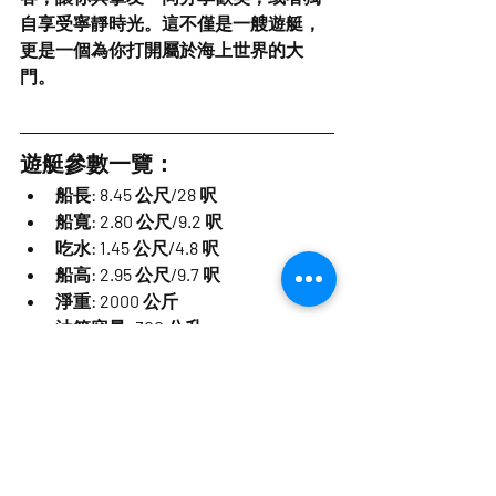
自享受寧靜時光。這不僅是一艘遊艇，
更是一個為你打開屬於海上世界的大
門。
遊艇參數一覽：
船長: 8.45 公尺/28 呎
船寬: 2.80 公尺/9.2 呎
吃水: 1.45 公尺/4.8 呎
船高: 2.95 公尺/9.7 呎
淨重: 2000 公斤
油箱容量: 300 公升
人數容量: 12 人
最大馬力: 183.3(250) x 單引擎 或 
110.3(150) x 雙引擎
引擎類型: 船外機