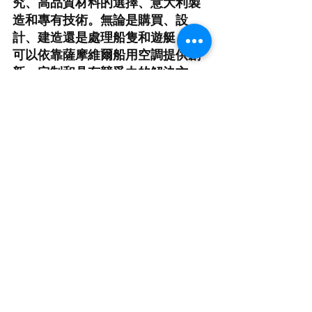
究、高品質材料的選擇、意大利製
造和專有技術。無論是購買、設
計、建造還是處理船隻和遊艇，都
可以依靠薩摩維爾船用空調提供創
新、定制和具有競爭力的解決方
案，以實現船上的舒適。
薩摩維爾船用空調現貨供
應中，訂購請速！