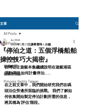
文章
All Posts
AJ Shih
All Posts
2023年7月27日
讀畢需時 4 分鐘
『停泊之道：五個浮橋船舶
Yachtinfo
操控技巧大揭密』
停泊資訊
遊艇考照
台灣公主遊艇本集繼續說明在遊艇港區
浮動碼頭 如何計畫停泊……
遊艇生活誌
Princess Yachts Taiwan
在之前文章中，我們開始研究我們在碼
頭泊位旁邊所面臨的挑戰。 我們了解如
何收集開始製定停泊計劃所需的信息，
將其稱為“評估”階段。