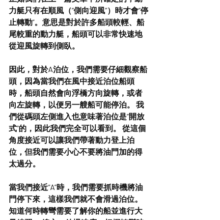
力艇只有在順風（“側向迎風”）時才會“停
止轉動”。意思是對於許多船頭較輕、船
尾較重的動力艇，船頭可以非常快速地
從迎風旋轉到側臥。
因此，對於A泊位，我們需要仔細觀察船
頭，因為當我們在風中接近泊位船頭
時，船頭自然會向浮橋方向旋轉，或者
向左旋轉，以便另一艘船可能停泊。 我
們從碼頭左側進入也意味著泊位是“開放
式”的，因此我們完全可以看到。 從這個
角度接近可以讓我們帶著動力登上泊
位，但我們需要小心不要將油門加的得
太過分。
當我們接近“A”時，我們需要抓時機將油
門停下來，這樣我們就不會滑過泊位。 
知道何時轉彎需要了解你的船並進行大