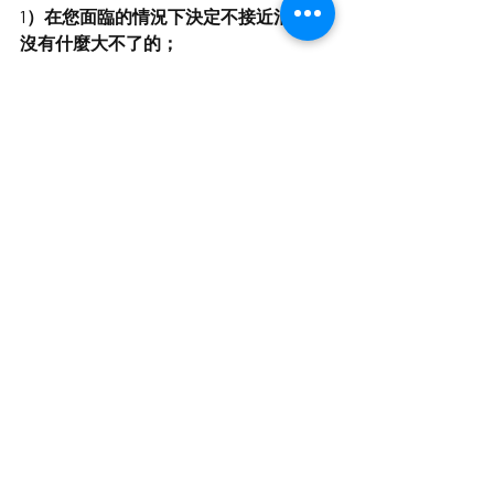
1）在您面臨的情況下決定不接近泊位並
沒有什麼大不了的；
2）船隻是塑料的，可以修理——保持手
和腿乾淨。 只能使用避碰球來抵擋。
對於任何進近和泊位，請考慮遵循以下
流程：
 評估風、潮汐、深度和其他船隻的
影響
規劃本次評估中考慮的方法
執行進近，但確保您也計劃了放棄
當次停泊的逃生路線
正如我們多次說過的，如果不練習，你
就無法擅長這一點。 從多次 180° 轉彎開
始，然後找到一個長而直的浮橋，並練
習以一定的角度很好地並排行駛。