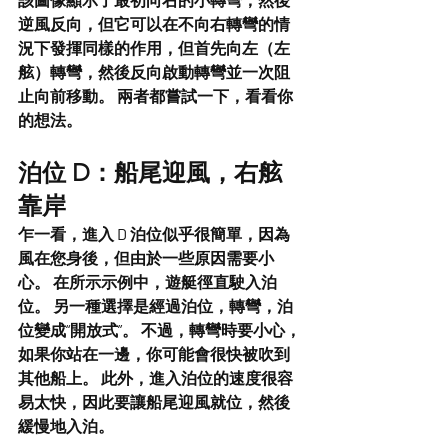
逆風反向，但它可以在不向右轉彎的情
況下發揮同樣的作用，但首先向左（左
舷）轉彎，然後反向啟動轉彎並一次阻
止向前移動。 兩者都嘗試一下，看看你
的想法。
泊位 D：船尾迎風，右舷
靠岸
乍一看，進入 D 泊位似乎很簡單，因為
風在您身後，但由於一些原因需要小
心。 在所示示例中，遊艇徑直駛入泊
位。 另一種選擇是經過泊位，轉彎，泊
位變成“開放式”。 不過，轉彎時要小心，
如果你站在一邊，你可能會很快被吹到
其他船上。 此外，進入泊位的速度很容
易太快，因此要讓船尾迎風就位，然後
緩慢地入泊。