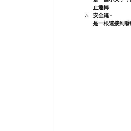
止運轉
安全繩 - 
是一根連接到發