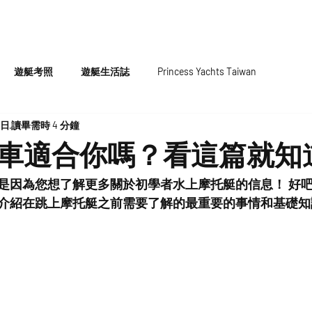
HOME
代理遊艇
原廠認證中古
遊艇考照
遊艇生活誌
Princess Yachts Taiwan
5日
讀畢需時 4 分鐘
車適合你嗎？看這篇就知
是因為您想了解更多關於初學者水上摩托艇的信息！ 好
介紹在跳上摩托艇之前需要了解的最重要的事情和基礎知