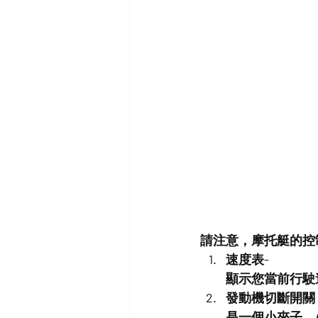
請注意，摩托艇的控
速度表- 
顯示您當前行駛
發動機
切斷開關 -
是一個小夾子，