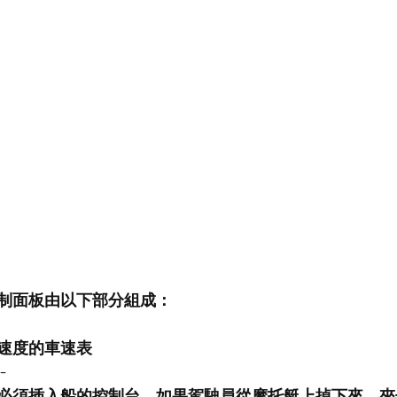
制面板由以下部分組成：
速度的
車速
表
 
必須插入船的控制台。如果駕駛員從摩托艇上掉下來，夾