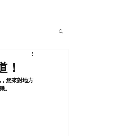
遊艇
遊艇駕訓班
部落格
聯絡我們
道！
吧，您來對地方
識。