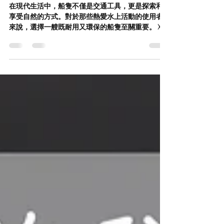
XO Boat：為海上活躍使用者打
造的終極座駕
在現代生活中，船隻不僅是交通工具，更是探索和
享受自然的方式。對於那些熱愛水上活動的使用者
來說，選擇一艘既耐用又環保的船隻至關重要。 XO
船以其獨特的深V鋁製船體設計，提供了卓越的駕駛
體驗和持久的使用壽命。本文將深入探討XO船的設
計理念和鋁製船體的優勢，以及其在可持續發展方
面...