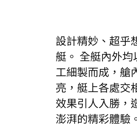
設計精妙、超乎
艇。 全艇內外均
工細製而成，艙
亮，艇上各處交
效果引人入勝，
澎湃的精彩體驗