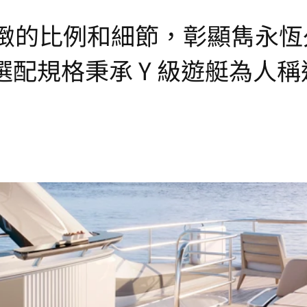
雅精緻的比例和細節，彰顯雋永恆
配規格秉承 Y 級遊艇為人稱