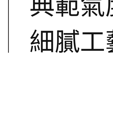
典範氣
細膩工