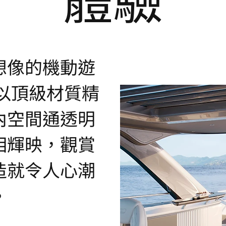
想像的機動遊
以頂級材質精
內空間通透明
相輝映，觀賞
造就令人心潮
。