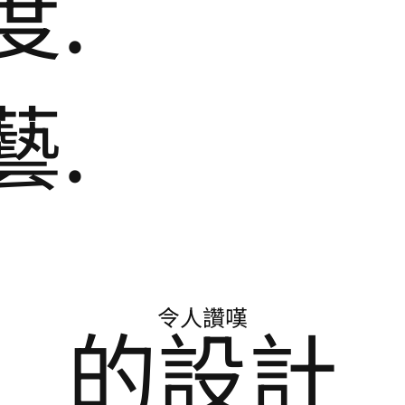
度.
藝.
令人讚嘆
的設計