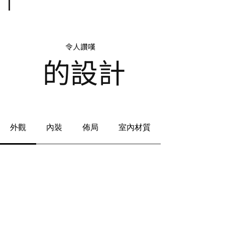
令人讚嘆
的設計
外觀
內裝
佈局
室內材質