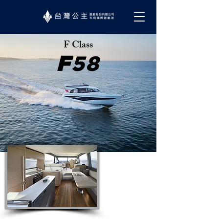
F Class
F
58