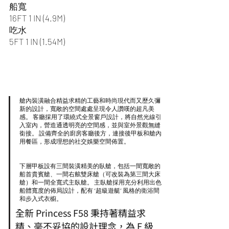
船寬
16FT 1 IN (4.9M)
吃水
5FT 1 IN (1.54M)
艙內裝潢融合精益求精的工藝和時尚現代而又歷久彌
新的設計，寬敞的空間處處呈現令人讚嘆的超凡美
感。 客廳採用了環繞式全景窗戶設計，將自然光線引
入室內，營造通透明亮的空間感，並與室外景觀無縫
銜接。 設備齊全的廚房客廳後方，連接後甲板和艙內
用餐區，形成理想的社交娛樂空間佈置。
下層甲板設有三間裝潢精美的臥艙，包括一間寬敞的
船首貴賓艙、一間右舷雙床艙（可改裝為第三間大床
艙）和一間全寬式主臥艙。 主臥艙採用充分利用出色
船體寬度的佈局設計，配有 “超級遊艇” 風格的衛浴間
和步入式衣櫥。
全新 Princess F58 秉持著精益求
精、毫不妥協的設計理念，為 F 級