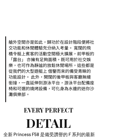
艙外空間亦是如此，歸功於在設計階段便將社
交功能和休閒體驗充分納入考量。 寬闊的飛
橋令艇上賓客的活動空間極大擴展，前甲板的
「露台」 亦擁有足夠面積，既可用於社交娛
樂，也可作為靜謐的放鬆休閒場所，這些都是
從我們的大型遊艇上 借鑒而來的備受青睞的
功能設計。 此外，開闊的後甲板與客廳無縫
銜接，一直延伸到游泳平台，游泳平台配備座
椅和可選的燒烤設備，可化身為水邊的迷你沙
灘俱樂部。
EVERY PERFECT
DETAIL
全新 Princess F58 是備受讚譽的 F 系列的最新