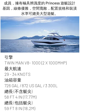
成員，擁有極具辨識度的 Princess 遊艇設計
基因，線條優雅，空間寬敞，配置規格和裝潢
水準可媲美大型遊艇。
引擎
TWIN MAN V8- 1000 (2 X 1000MHP)
最大航速
29 - 34 KNOTS
油箱容量
726 GAL / 872 US GAL / 3 300L
總長 (不含艇尖)
58 FT 4 IN (17.77M)
總長 (包括艇尖)
59 FT 8
IN (18.2M)