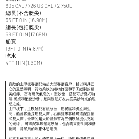
605 GAL / 726 US GAL / 2 750L
總長 (不含艇尖)
55 FT 8 IN (16.98M)
總長 (包括艇尖)
58 FT 0
IN (17.68M)
船寬
16FT 0 IN (4.87M)
吃水
4FT 11 IN (1.50M)
寬敞的主甲板客廳配備超大型客廳窗戶，輔以獨具匠
心的重點照明、質地柔軟的織物飾面和手工縫製的精
美細節。 富有現代氣息的 U 型沙發，搭配可折疊式咖
啡/餐桌和配套沙發，是與親朋好友共度美妙時光的理
想之處。
主甲板下，主臥艙配有梳妝台、用餐區和獨立衛生
間，船首客艙採用雙人床，右舷雙床客艙可選配拼接
式雙人床，全新的超大船體舷窗為三個臥艙提供充足
的光線 。 可選配單床船尾臥艙，包含獨立衛生間和儲
物間，是船員的理想休憩場所。
和本系列中更大尺寸的遊艇上一樣，後甲板備餐區與