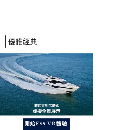
優雅經典
歡迎來到沉浸式
虛擬全景展示
開始F55 VR體驗