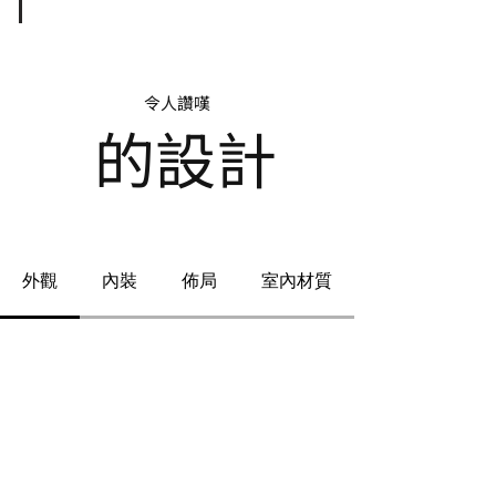
令人讚嘆
的設計
外觀
內裝
佈局
室內材質