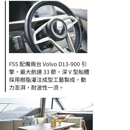
F55 配備兩台 Volvo D13-900 引
擎，最大航速 33 節，深 V 型船體
採用樹脂灌注成型工藝製成，動
力澎湃，耐波性一流。