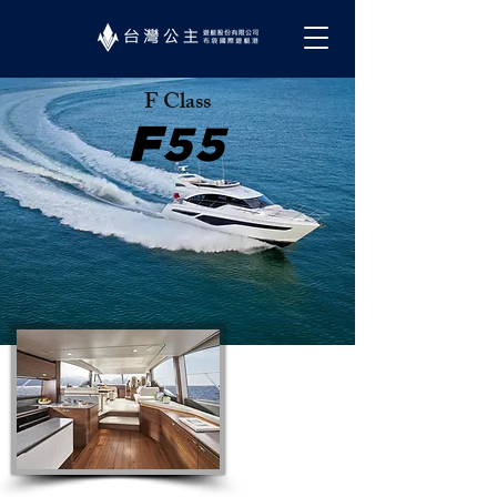
F Class
F
55