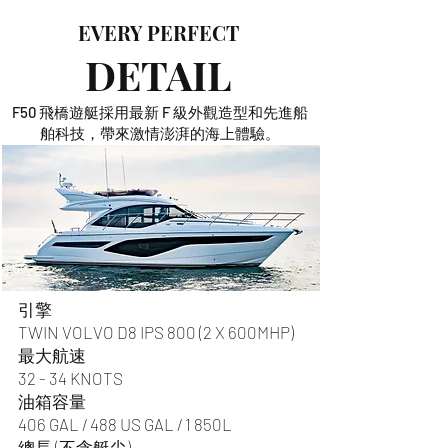
EVERY PERFECT
DETAIL
F50 飛橋遊艇採用最新 F 級外觀造型和先進船
舶科技，帶來激情澎湃的海上體驗。
引擎
TWIN VOLVO D8 IPS 800 (2 X 600MHP)
最大航速
32 - 34 KNOTS
油箱容量
406 GAL / 488 US GAL / 1 850L
總長 (不含艇尖)