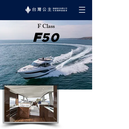
F Class
F
50