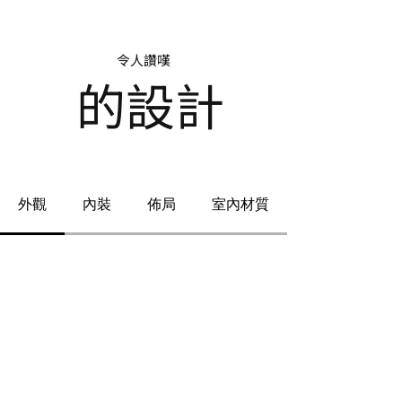
令人讚嘆
的設計
外觀
內裝
佈局
室內材質