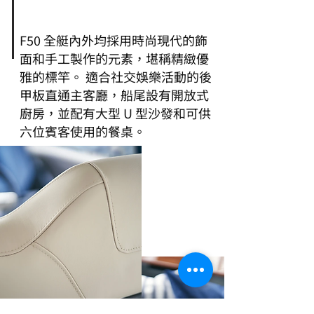
F50 全艇內外均採用時尚現代的飾
面和手工製作的元素，堪稱精緻優
雅的標竿。 適合社交娛樂活動的後
甲板直通主客廳，船尾設有開放式
廚房，並配有大型 U 型沙發和可供
六位賓客使用的餐桌。