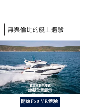
無與倫比的艇上體驗
歡迎來到沉浸式
虛擬全景展示
開始F50 VR體驗