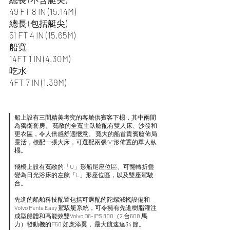
49 FT 8 IN (15.14M)
總長 (包括艇尖)
51 FT 4 IN (15.65M)
船寬
14FT 1 IN (4.30M)
吃水
4FT 7 IN (1.39M)
船上設有三間精美考究的客艙供賓客下榻，其中兩間
為獨衛套房。 寬敞的全寬主臥艙配有雙人床、沙發和
更衣區，令人倍感舒適愜意。 寬大的船首貴賓艙佈局
靈活，標配一張大床，可選配兩張“V”形佈置的單人臥
榻。
飛橋上設有寬敞的「U」形船尾座位區、可翻轉折疊
變為日光浴床的左舷「L」形座位區，以及雙座駕駛
台。
先進的船舶科技配置包括可選配的陀螺減搖設備和
Volvo Penta Easy 駕馭艇系統，可令擁有先進樹脂灌注
成型船體和高能效雙Volvo D8-IPS 800（2 台600 馬
力）發動機的F50 如虎添翼， 最大航速達34 節。