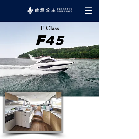
F Class
F
45