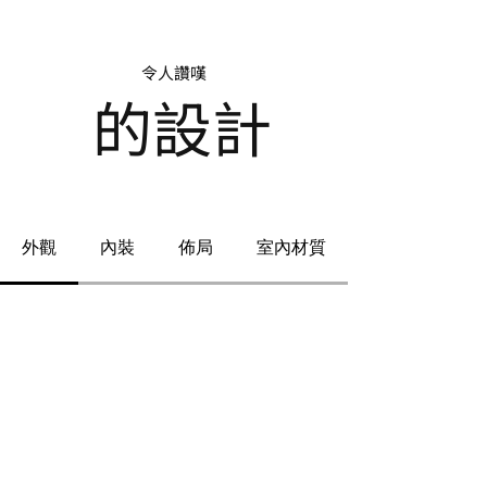
令人讚嘆
的設計
外觀
內裝
佈局
室內材質