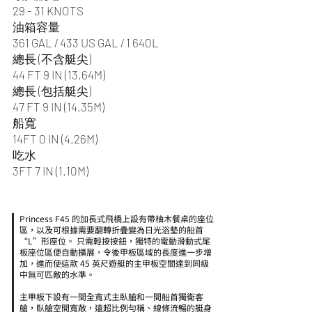
29 - 31 KNOTS
油箱容量
361 GAL / 433 US GAL / 1 640L
總長 (不含艇尖)
44 FT 9 IN (13.64M)
總長 (包括艇尖)
47 FT 9 IN (14.35M)
船寬
14FT 0 IN (4.26M)
吃水
3FT 7 IN (1.10M)
Princess F45 的加長式飛橋上設有帶柚木餐桌的座位
區，以及可根據需要翻轉折疊變為日光浴墊的船首
“L”形座位。 只需輕按按鈕，獨特的電動滑動式尾
板座位區便自動擴展，令後甲板區域的長度進一步增
加，進而使這款 45 英尺遊艇的主甲板空間達到同級
中無可匹敵的水準。
主甲板下設有一間全寬式主臥艙和一間船首獨衛客
艙，臥艙空間寬敞，遠超比例勻稱、線條流暢的艇身