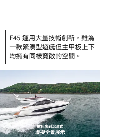
F45 運用大量技術創新，雖為
一款緊湊型遊艇但主甲板上下
均擁有同樣寬敞的空間。
歡迎來到沉浸式
虛擬全景展示