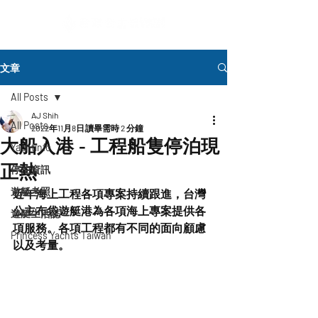
文章
All Posts
AJ Shih
All Posts
2022年11月8日
讀畢需時 2 分鐘
大船入港 - 工程船隻停泊現
Yachtinfo
正熱
停泊資訊
遊艇考照
近年海上工程各項專案持續跟進，台灣
公主布袋遊艇港為各項海上專案提供各
遊艇生活誌
項服務。
各項工程都有不同的面向顧慮
Princess Yachts Taiwan
以及考量。