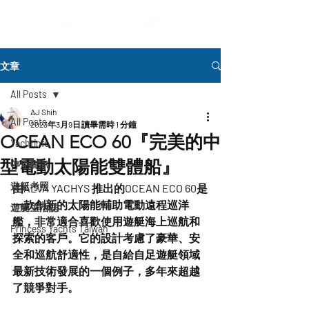
文章
All Posts
AJ Shih
All Posts
2023年3月9日
讀畢需時 1 分鐘
OCEAN ECO 60『完美的中
Yachtinfo
型電動太陽能雙體船』
停泊資訊
遊艇考照
由ALVA YACHYS 推出的OCEAN ECO 60是
一款創新的太陽能輔助電動遠程巡洋
遊艇生活誌
艦，非常適合喜歡使用遊艇海上巡航和
Princess Yachts Taiwan
探索的客戶。它的設計考慮了豪華、安
全和巡航舒適性，是自給自足遊艇領域
最新技術發展的一個例子，多年來超越
了競爭對手。