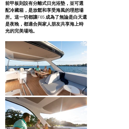
前甲板則設有
分離式日光浴墊
，並可選
配
冷藏箱
，是放鬆和享受海風的理想場
所。這一切都讓F65 成為了無論是白天還
是夜晚，都適合與家人朋友共享海上時
光的完美場地。