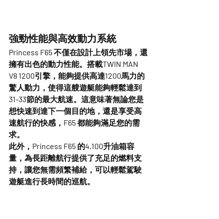
強勁性能與高效動力系統
Princess F65 不僅在設計上領先市場，還
擁有出色的動力性能。搭載
TWIN MAN 
V8 1200引擎
，能夠提供
高達1200馬力
的
驚人動力，使得這艘遊艇能夠輕鬆達到
31-33節的最大航速
。這意味著無論您是
想快速到達下一個目的地，還是享受高
速航行的快感，F65 都能夠滿足您的需
求。
此外，Princess F65 的
4,100升油箱容
量
，為長距離航行提供了充足的燃料支
持，讓您無需頻繁補給，可以輕鬆駕駛
遊艇進行長時間的巡航。