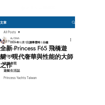
文章
All Posts
AJ Shih
All Posts
2024年10月7日
讀畢需時 3 分鐘
全新 Princess F65 飛橋遊
Yachtinfo
艇：現代奢華與性能的大師
停泊資訊
遊艇考照
之作
遊艇生活誌
Princess Yachts Taiwan