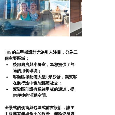
F65 的主甲板設計尤為引人注目，分為
三
個主要區域
：
後部廚房與小餐室
，為您提供了舒
適的用餐環境；
客廳區域
配備大型U形沙發，讓賓客
在航行途中也能輕鬆社交；
駕駛區
則設有通往甲板的通道，提
供便捷的活動空間。
全景式的側窗與包圍式前窗設計，讓主
甲板擁有無與倫比的視野，無論您身處