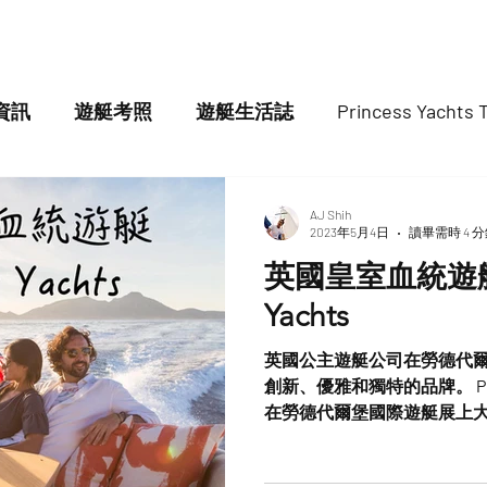
HOME
代理遊艇
原廠認證中古
資訊
遊艇考照
遊艇生活誌
Princess Yachts 
AJ Shih
2023年5月4日
讀畢需時 4 
英國皇室血統遊艇 | Princ
Yachts
英國公主遊艇公司在勞德代
創新、優雅和獨特的品牌。 Princess
在勞德代爾堡國際遊艇展上
創新的遊艇。 公主遊艇皇家血