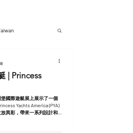
遊艇
遊艇駕訓班
部落格
聯絡我們
Taiwan
分鐘
ess
爾堡國際遊艇展上展示了一個
 Yachts America (PYA)
大放異彩，帶來一系列設計和
統，盡在細節中...