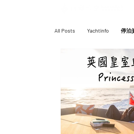
All Posts
Yachtinfo
停泊