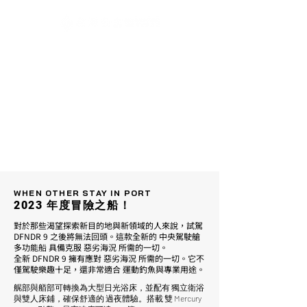
WHEN OTHER STAY IN PORT
2023 年度冒險之船！
對於那些渴望探索新目的地與新領域的人來說，試駕
DFNDR 9 之後將無法回頭。這款全新的 中央駕駛艙
多功能船 具備克服 惡劣海況 所需的一切。
全新 DFNDR 9 擁有應對 惡劣海況 所需的一切。它不
僅駕駛樂趣十足，還非常適合 運動釣魚與專業用途。
艉部與艏部可轉換為大型日光浴床，並配有 獨立衛浴
與雙人床鋪，確保舒適的 過夜體驗。搭載 雙 Mercury