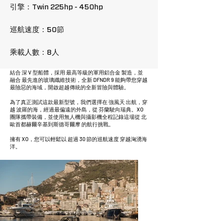
引擎：Twin 225hp - 450hp
巡航速度：50節
乘載人數：8人
結合 深 V 型船體，採用 最高等級的軍用鋁合金 製造，並
融合 最先進的玻璃纖維技術，全新 DFNDR 9 能夠帶您穿越
最險惡的海域，開啟超越傳統的全新冒險與體驗。
為了真正測試這款最新型號，我們選擇在 強風天 出航，穿
越 波羅的海，經過最偏遠的外島，從 芬蘭駛向瑞典。XO
團隊攜帶裝備，並使用無人機與攝影機全程記錄這場從 北
歐首都赫爾辛基到斯德哥爾摩 的航行挑戰。
擁有 XO，您可以輕鬆以 超過 30 節的巡航速度 穿越洶湧海
洋。