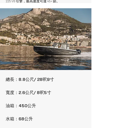
225 V6 引擎，最高速度可達 45+ 節。
總長：8.8公尺/ 28呎9寸
寬度：2.6公尺/ 8呎5寸
油箱：450公升
水箱：68公升