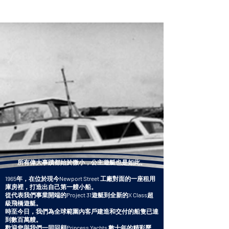
所有偉大事蹟都始於微小，公主遊艇也是如此。
1965年，在位於現今Newport Street 工廠對面的一座租用
庫房裡，打造出自己第一艘小船。
從代表我們事業開端的Project 31遊艇到全新的X Class超
級飛橋遊艇。
時至今日，我們為全球範圍內客戶建造和交付的船隻已達
到數百萬艘。
歡迎您與我們一同回顧Princess Yachts 數十年的精彩歷