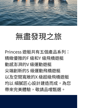
無盡發現之旅
Princess 遊艇共有五個產品系列：
精緻優雅的F 級和Y 級飛橋遊艇
動感澎湃的V 級運動遊艇
尖端創新的S 級運動飛橋遊艇
以及空間寬敞的X 級超級飛橋遊艇
均以 細膩匠心設計建造而成，為您
帶來完美體驗，敬請品嚐甄選。