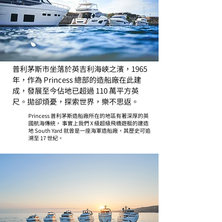
普利茅斯市坐落於英吉利海峽之濱，1965
年，作為 Princess 總部的造船廠在此建
成，發展至今佔地已超過 110 萬平方英
尺。拋卻煩憂，探索世界，樂不思返。
Princess 普利茅斯造船廠所在的地區有著深厚的英
國航海傳統， 事實上我們 X 級超級飛橋遊艇的建造
地 South Yard 就曾是一座海軍造船廠，其歷史可追
溯至 17 世紀。