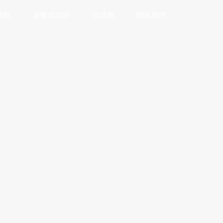
遊艇
遊艇駕訓班
部落格
聯絡我們