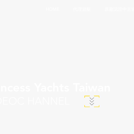
HOME
代理遊艇
原廠認證中古
incess Yachts Taiwan
DEOC HANNEL