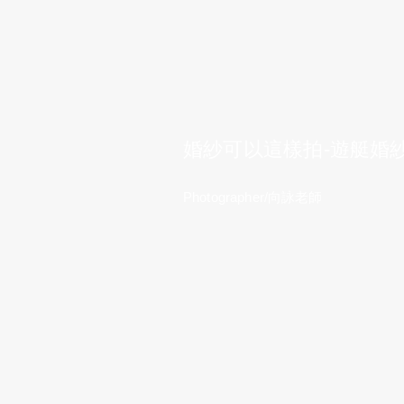
​婚紗可以這樣拍-遊艇婚
Photographer/向詠老師