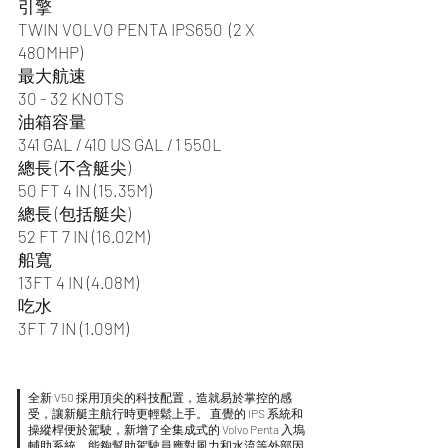
引擎
TWIN VOLVO PENTA IPS650 (2 X
480MHP)
最大航速
30 - 32 KNOTS
油箱容量
341 GAL / 410 US GAL / 1 550L
總長 (不含艇尖)
50 FT 4 IN (15.35M)
總長 (包括艇尖)
52 FT 7 IN (16.02M)
船寬
13FT 4 IN (4.08M)
吃水
3FT 7 IN (1.09M)
全新 V50 採用頂尖的科技配置，造就易於掌控的感
受，讓新艇主航行時更輕鬆上手。 直覺的 IPS 系統和
操縱桿便於駕駛，新增了全集成式的 Volvo Penta 入塢
輔助系統，能夠幫助駕駛員應對風力和水流等外部因