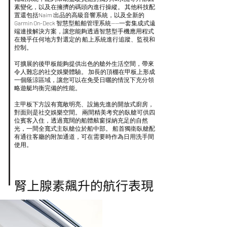
素變化，以及在擁擠的碼頭內進行操縱。 其他科技配
置還包括Naim 出品的高級音響系統，以及全新的
Garmin On-Deck 智慧型船舶管理系統——一套集成式遠
端連接解決方案，讓您能夠透過智慧型手機應用程式
在幾乎任何地方對選定的 船上系統進行追蹤、監視和
控制。
可擴展的後甲板能夠提供出色的艙外生活空間，帶來
令人難忘的社交娛樂體驗。 加長的頂棚在甲板上形成
一個蔭涼區域，讓您可以在免受日曬的情況下充分領
略遊艇均衡完備的性能。
主甲板下方設有寬敞明亮、設施先進的開放式廚房，
對面則是社交娛樂空間。 兩間精美考究的臥艙可供四
位賓客入住，透過寬闊的船體舷窗採納充足的自然
光，一間全寬式主臥艙位於船中部。 船首獨衛臥艙配
有通往客廳的附加通道，可在需要時作為日用洗手間
使用。
腎上腺素飆升的航行表現