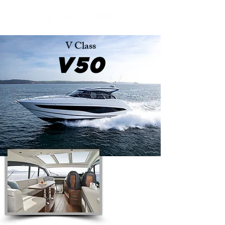
V Class
V50